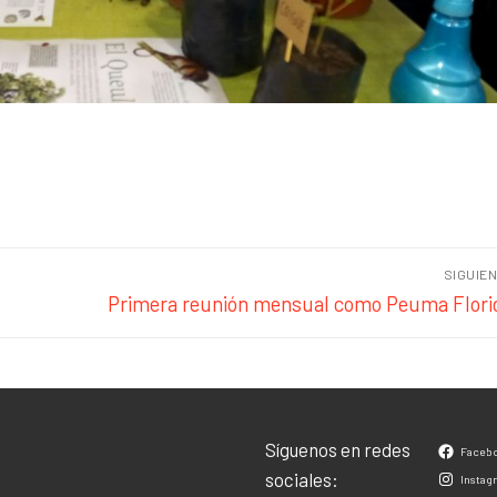
SIGUIE
Primera reunión mensual como Peuma Flori
Síguenos en redes
Faceb
sociales:
Instag