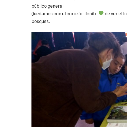
público general.
Quedamos con el corazón llenito
de ver el i
bosques.